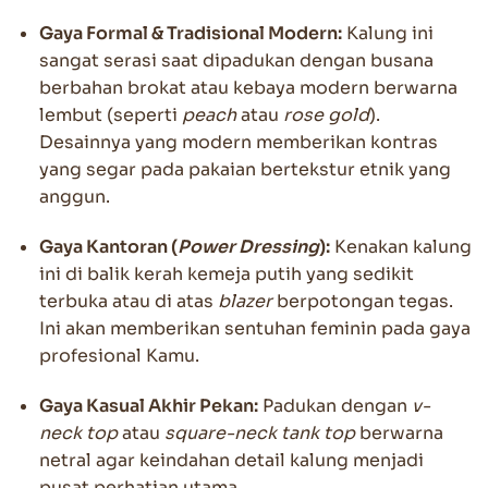
Gaya Formal & Tradisional Modern:
Kalung ini
sangat serasi saat dipadukan dengan busana
berbahan brokat atau kebaya modern berwarna
lembut (seperti
peach
atau
rose gold
).
Desainnya yang modern memberikan kontras
yang segar pada pakaian bertekstur etnik yang
anggun.
Gaya Kantoran (
Power Dressing
):
Kenakan kalung
ini di balik kerah kemeja putih yang sedikit
terbuka atau di atas
blazer
berpotongan tegas.
Ini akan memberikan sentuhan feminin pada gaya
profesional Kamu.
Gaya Kasual Akhir Pekan:
Padukan dengan
v-
neck top
atau
square-neck tank top
berwarna
netral agar keindahan detail kalung menjadi
pusat perhatian utama.