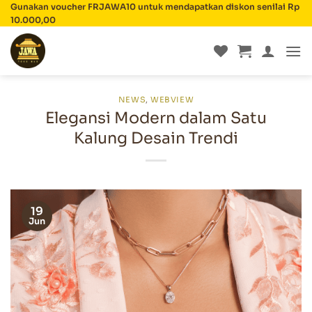
Skip
Gunakan voucher FRJAWA10 untuk mendapatkan diskon senilai Rp
10.000,00
to
content
NEWS
,
WEBVIEW
Elegansi Modern dalam Satu
Kalung Desain Trendi
19
Jun